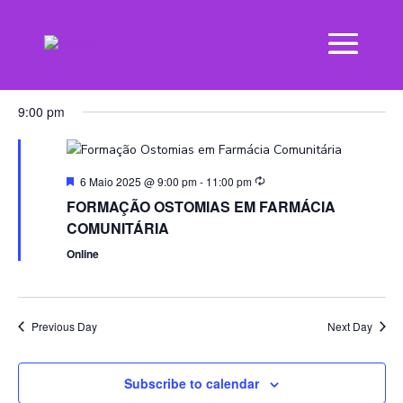
VI
EV
06-05-2025
Day
VI
NAV
Select
NA
9:00 pm
date.
Featured
6 Maio 2025 @ 9:00 pm
-
11:00 pm
FORMAÇÃO OSTOMIAS EM FARMÁCIA
COMUNITÁRIA
Online
Previous Day
Next Day
Subscribe to calendar