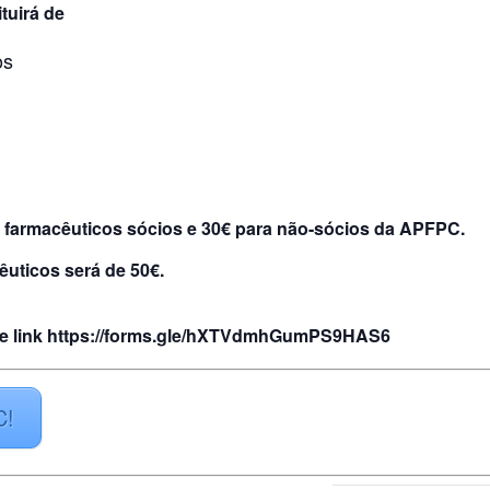
tuirá de
os
ra farmacêuticos sócios e 30€ para não-sócios da APFPC
.
êuticos será de 50€.
e link
https://forms.gle/hXTVdmhGumPS9HAS6
C!