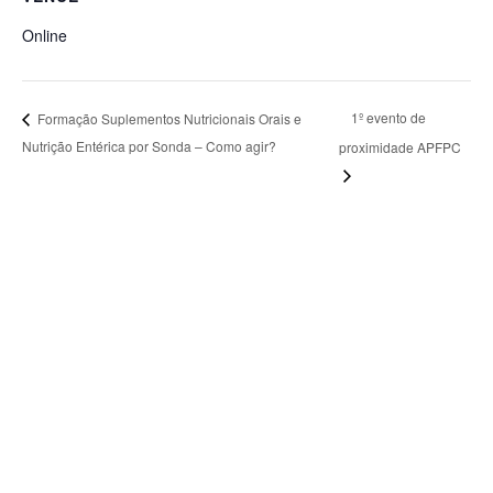
Online
1º evento de
Formação Suplementos Nutricionais Orais e
Nutrição Entérica por Sonda – Como agir?
proximidade APFPC
HOME
SOBRE NÓS
INSCRIÇÃO
AGENDA
BLOG
CONTACTOS
TERMOS E CONDIÇÕES
POLÍTICA DE PRIVACIDADE
POLÍTICA DE COOKIES