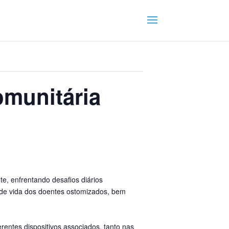
munitária
e, enfrentando desafios diários
e de vida dos doentes ostomizados, bem
entes dispositivos associados, tanto nas