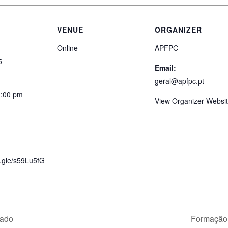
VENUE
ORGANIZER
Online
APFPC
5
Email:
geral@apfpc.pt
1:00 pm
View Organizer Websi
:
s.gle/s59Lu5fG
zado
Formação