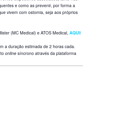
quentes e como as prevenir, por forma a
que vivem com ostomia, seja aos próprios
llister (MC Medical) e ATOS Medical,
AQUI!
om a duração estimada de 2 horas cada.
ato
online
síncrono através da plataforma