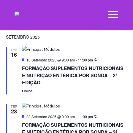
VI
EV
16-09-2025
 - 
09-04-2026
List
VI
NAV
Select
NA
SETEMBRO 2025
date.
TER
16
Featured
16 Setembro 2025 @ 9:00 am
-
11:00 pm
FORMAÇÃO SUPLEMENTOS NUTRICIONAIS
E NUTRIÇÃO ENTÉRICA POR SONDA – 2ª
EDIÇÃO
Online
TER
23
Featured
23 Setembro 2025 @ 9:00 am
-
11:00 pm
FORMAÇÃO SUPLEMENTOS NUTRICIONAIS
E NUTRIÇÃO ENTÉRICA POR SONDA – 2ª