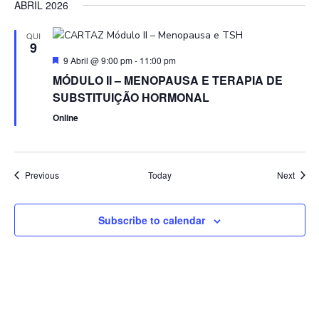
ABRIL 2026
QUI
9
Featured
9 Abril @ 9:00 pm
-
11:00 pm
MÓDULO II – MENOPAUSA E TERAPIA DE
SUBSTITUIÇÃO HORMONAL
Online
Events
Event
Previous
Today
Next
Subscribe to calendar