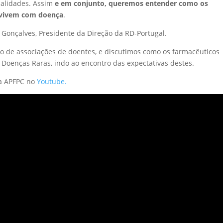
ialidades. Assim
e em conjunto, queremos entender como os
 vivem com doença
.
o Gonçalves, Presidente da Direção da RD-Portugal.
ão de associações de doentes, e discutimos como os farmacêuticos
oenças Raras, indo ao encontro das expectativas destes.
da APFPC no
Youtube.