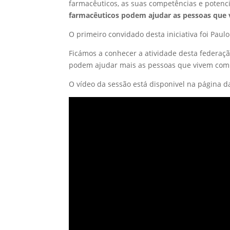
farmacêuticos, as suas competências e potenc
farmacêuticos podem ajudar as pessoas que
O primeiro convidado desta iniciativa foi Paul
Ficámos a conhecer a atividade desta federaç
podem ajudar mais as pessoas que vivem com D
O vídeo da sessão está disponivel na página 