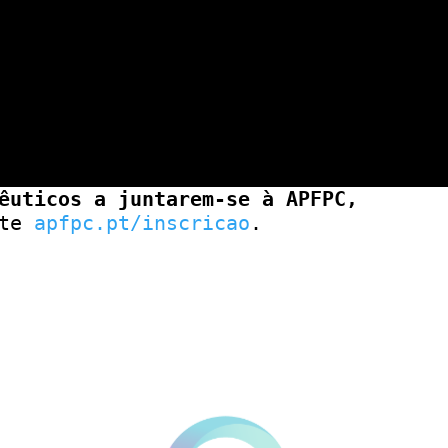
êuticos a juntarem-se à APFPC,
ite
apfpc.pt/inscricao
.