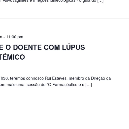
 Vulvovaginites e Infeções Ginecológicas - o guia do […]
pm
-
11:00 pm
E O DOENTE COM LÚPUS
TÉMICO
 21h30, teremos connosco Rui Esteves, membro da Direção da
em mais uma sessão de "O Farmacêutico e o […]